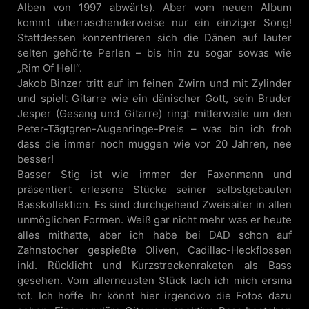
Alben von 1997 abwärts). Aber vom neuen Album
kommt überraschenderweise nur ein einziger Song!
Stattdessen konzentrieren sich die Dänen auf lauter
selten gehörte Perlen – bis hin zu sogar sowas wie
„Rim Of Hell“.
Jakob Binzer tritt auf im feinen Zwirn und mit Zylinder
und spielt Gitarre wie ein dänischer Gott, sein Bruder
Jesper (Gesang und Gitarre) ringt mitlerweile um den
Peter-Tägtgren-Augenringe-Preis – was bin ich froh
dass die immer noch muggen wie vor 20 Jahren, nee
besser!
Basser Stig ist wie immer der Faxenmann und
präsentiert erlesene Stücke seiner selbstgebauten
Basskollektion. Es sind durchgehend Zweisaiter in allen
unmöglichen Formen. Weiß gar nicht mehr was er heute
alles mithatte, aber ich habe bei DAD schon auf
Zahnstocher gespießte Oliven, Cadillac-Heckflossen
inkl. Rücklicht und Kurzstreckenraketen als Bass
gesehen. Vom allerneusten Stück lach ich mich ersma
tot. Ich hoffe ihr könnt hier irgendwo die Fotos dazu