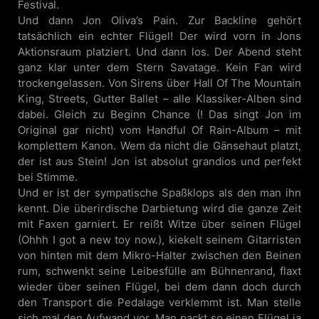
Festival.
Und dann Jon Oliva’s Pain. Zur Backline gehört
tatsächlich ein echter Flügel! Der wird vorn in Jons
Aktionsraum platziert. Und dann los. Der Abend steht
ganz klar unter dem Stern Savatage. Kein Fan wird
trockengelassen. Von Sirens über Hall Of The Mountain
King, Streets, Gutter Ballet – alle Klassiker-Alben sind
dabei. Gleich zu Beginn Chance (! Das singt Jon im
Original gar nicht) vom Handful Of Rain-Album – mit
komplettem Kanon. Wem da nicht die Gänsehaut platzt,
der ist aus Stein! Jon ist absolut grandios und perfekt
bei Stimme.
Und er ist der sympatische Spaßklops als den man ihn
kennt. Die überirdische Darbietung wird die ganze Zeit
mit Faxen garniert. Er reißt Witze über seinen Flügel
(Ohhh I got a new toy now.), kiekelt seinem Gitarristen
von hinten mit dem Mikro-Halter zwischen den Beinen
rum, schwenkt seine Leibesfülle am Bühnenrand, flaxt
wieder über seinen Flügel, bei dem dann doch durch
den Transport die Pedalage verklemmt ist. Man stelle
sich mal den Aufwand vor. Man packt so einen Flügel ja