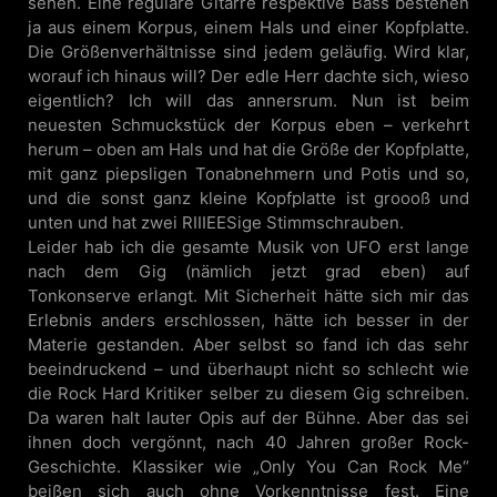
sehen. Eine reguläre Gitarre respektive Bass bestehen
ja aus einem Korpus, einem Hals und einer Kopfplatte.
Die Größenverhältnisse sind jedem geläufig. Wird klar,
worauf ich hinaus will? Der edle Herr dachte sich, wieso
eigentlich? Ich will das annersrum. Nun ist beim
neuesten Schmuckstück der Korpus eben – verkehrt
herum – oben am Hals und hat die Größe der Kopfplatte,
mit ganz piepsligen Tonabnehmern und Potis und so,
und die sonst ganz kleine Kopfplatte ist groooß und
unten und hat zwei RIIIEESige Stimmschrauben.
Leider hab ich die gesamte Musik von UFO erst lange
nach dem Gig (nämlich jetzt grad eben) auf
Tonkonserve erlangt. Mit Sicherheit hätte sich mir das
Erlebnis anders erschlossen, hätte ich besser in der
Materie gestanden. Aber selbst so fand ich das sehr
beeindruckend – und überhaupt nicht so schlecht wie
die Rock Hard Kritiker selber zu diesem Gig schreiben.
Da waren halt lauter Opis auf der Bühne. Aber das sei
ihnen doch vergönnt, nach 40 Jahren großer Rock-
Geschichte. Klassiker wie „Only You Can Rock Me“
beißen sich auch ohne Vorkenntnisse fest. Eine