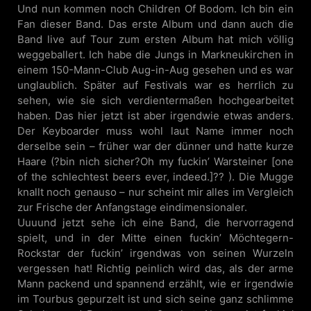
Und nun kommen noch Children Of Bodom. Ich bin ein
Fan dieser Band. Das erste Album und dann auch die
Band live auf Tour zum ersten Album hat mich völlig
weggeballert. Ich habe die Jungs in Markneukirchen in
einem 150-Mann-Club Aug-in-Aug gesehen und es war
unglaublich. Später auf Festivals war es herrlich zu
sehen, wie sie sich verdientermaßen hochgearbeitet
haben. Das hier jetzt ist aber irgendwie etwas anders.
Der Keyboarder muss wohl laut Name immer noch
derselbe sein – früher war der dünner und hatte kurze
Haare (?bin nich sicher?Oh my fuckin’ Warsteiner [one
of the schlechtest beers ever, indeed.]?? ). Die Mugge
knallt noch genauso – nur scheint mir alles im Vergleich
zur Frische der Anfangstage eindimensionaler.
Uuuund jetzt sehe ich eine Band, die hervorragend
spielt, und in der Mitte einen fuckin’ Möchtegern-
Rockstar der fuckin’ irgendwas von seinen Wurzeln
vergessen hat! Richtig peinlich wird das, als der arme
Mann packend und spannend erzählt, wie er irgendwie
im Tourbus gepurzelt ist und sich seine ganz schlimme