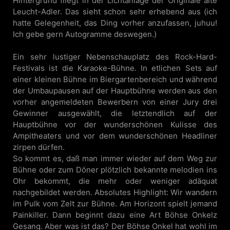
Hintergrund fliegt in der Lichtanlage der Originale alte
Leucht-Adler. Das sieht schon sehr erhebend aus (ich
hatte Gelegenheit, das Ding vorher anzufassen, juhuu!
Ich gebe gern Autogramme deswegen.)
Ein sehr lustiger Nebenschauplatz des Rock-Hard-
Festivals ist die Karaoke-Bühne. In etlichen Sets auf
einer kleinen Bühne im Biergartenbereich und während
der Umbaupausen auf der Hauptbühne werden aus den
vorher angemeldeten Bewerbern von einer Jury drei
Gewinner ausgewählt, die letztendlich auf der
Hauptbühne vor der wunderschönen Kulisse des
Ampitheaters und vor dem wunderschönen Headliner
zirpen dürfen.
So kommt es, daß man immer wieder auf dem Weg zur
Bühne oder zum Döner plötzlich bekannte melodien ins
Ohr bekommt, die mehr oder weniger adäquat
nachgebildet werden. Absolutes Highlight: Wir wandern
im Pulk vom Zelt zur Bühne. Am Horizont spielt jemand
Painkiller. Dann beginnt dazu eine Art Böhse Onkelz
Gesang. Aber was ist das? Der Böhse Onkel hat wohl im