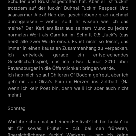
Schulter und Brust angestoßen hat. Aber er ist fuckin’
trotzdem auf der fuckin’ Bühne! Fuckin’ Respect! Und
aaaaaarmer Alexi! Hab das geschriebene grad nochmal
durchgelesen – woher sollt ihr wissen wie ich das
meine? Der Kerl entlässt aus seinem Mund zu jedem
normalen Wort als Garnitur im Schnitt 0,5 „fuck“s (das
heißt alle zwei Worte eins.). Es ist nicht so leicht, das
immer in einen kausalen Zusammenhang zu verpacken.
Ich entwickle gerade ein entsprechendes
Gesellschaftsspiel, das ich etwa Januar 2010 über
Ravensburger in die Öffentlichkeit bringen werde.
Ich hab mich so auf Children Of Bodom gefreut, aber ich
geh’ mit Jon Oliva’s Pain im Herzen ins Zeltbett. (Na
wenn ich kein Poet bin, dann weiß ich aber auch nicht
mehr.)
Sonntag
Wart ihr schon mal auf einem Festival? Ich bin fuckin’ zu
alt für sowas. Früher – z.B. bei den früheren,
übersichtlicheren fuckin’ Wackens – hab ich keine