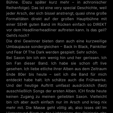
Bühne. (Dazu später kurz mehr – in achronischer
Reihenfolge). Das ist eine very special Geschichte, weil
jeder Arsch, der sich bissel anstrengt, quasi ohne große
Formalitäten direkt auf der großen Hauptbühne mit
einer SEHR guten Band im Rücken einfach so DIREKT
vor dem Headlinerheadliner auftreten kann. Is das geil?
Geht’s noch?
Die drei Gewinner bieten dann auch eine kurzweilige
Umbaupause sondergleichen – Back In Black, Painkiller
und Fear Of The Dark werden gespielt. Sehr schön.
Bei Saxon bin ich ein wenig hin und her gerissen. Ich
bin Fan dieser Band. Ich habe sie schon oft live
gesehen. Ich liebe etliche ihrer Alben aus dem Zeitraum
Ende 80er bis heute – seit ich die Band für mich
entdeckt habe halt. Ich schätze auch die Frühwerke.
Und der heutige Auftritt umfasst ausdrücklich (fast)
ausschließlich Songs der ersten Alben. ICH finde heute
keinen Zugang zu meinen geliebten Saxon. Vielleicht
bin ich aber auch einfach nur im Arsch und krieg nix
mehr mit. Die Masse geht völlig ab, also isses ok! Im