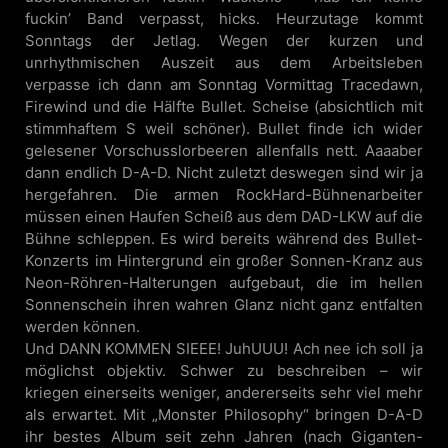
fuckin’ Band verpasst, hicks. Heurzutage kommt
Sonntags der Jetlag. Wegen der kurzen und
unrhythmischen Auszeit aus dem Arbeitsleben
verpasse ich dann am Sonntag Vormittag Tracedawn,
Firewind und die Hälfte Bullet. Scheise (absichtlich mit
stimmhaftem S weil schöner). Bullet finde ich wider
gelesener Vorschusslorbeeren allenfalls nett. Aaaaber
dann endlich D-A-D. Nicht zuletzt deswegen sind wir ja
hergefahren. Die armen RockHard-Bühnenarbeiter
müssen einen Haufen Scheiß aus dem DAD-LKW auf die
Bühne schleppen. Es wird bereits während des Bullet-
Konzerts im Hintergrund ein großer Sonnen-Kranz aus
Neon-Röhren-Halterungen aufgebaut, die im hellen
Sonnenschein ihren wahren Glanz nicht ganz entfalten
werden können.
Und DANN KOMMEN SIEEE! JuhUUU! Ach nee ich soll ja
möglichst objektiv. Schwer zu beschreiben – wir
kriegen einerseits weniger, andererseits sehr viel mehr
als erwartet. Mit „Monster Philosophy“ bringen D-A-D
ihr bestes Album seit zehn Jahren (nach Giganten-