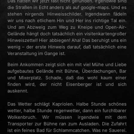
Das hätten wir jetzt fast nicht gefunden. Irgendwie sind
die Straßen in Echt anders als auf google-maps. Und es
stehen nirgends Hinweisschilder. Irgendwann fädeln
wir uns nach etlichem Hin und Her ins richtige Tal ein.
Und am Abzweig zum Weg zu Kneipe und Open-Air-
Gelände hängt doch tatsächlich ein visitenkartengroßer
Hinweiszettel! Hier abbiegen! Aha! Das beruhigt uns ein
wenig – der erste Hinweis darauf, daß tatsächlich eine
Veranstaltung im Gange ist.
Beim Ankommen zeigt sich ein mit viel Mühe und Liebe
aufgebautes Gelände mit Bühne, Überdachungen, Bar
und Mixerplatz. Schade, daß das wohl kaum einer
finden wird, der nicht Eisenberger ist und sich
auskennt.
Das Wetter schlägt Kapriolen. Halbe Stunde schönes
wetter, halbe Stunde regenwetter, dann ein furchtbarer
Wolkenbruch. Wir müssen irgendwie mit dem
Transporter zur Bühne ran zum Ausladen. Die Zufahrt
ist ein feines Bad für Schlammcatchen. Was ne Sauerei.