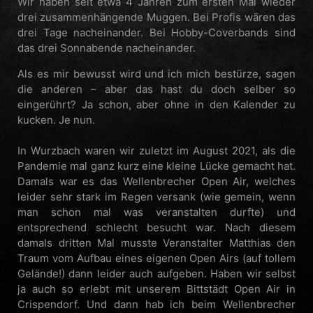
Wir haben seit etwa 4 Jahren zum ersten Mal wieder
drei zusammenhängende Muggen. Bei Profis wären das
drei Tage nacheinander. Bei Hobby-Coverbands sind
das drei Sonnabende nacheinander.
Als es mir bewusst wird und ich mich bestürze, sagen
die anderen – aber das hast du doch selber so
eingerührt? Ja schon, aber ohne in den Kalender zu
kucken. Je nun.
In Wurzbach waren wir zuletzt im August 2021, als die
Pandemie mal ganz kurz eine kleine Lücke gemacht hat.
Damals war es das Wellenbrecher Open Air, welches
leider sehr stark im Regen versank (wie gemein, wenn
man schon mal was veranstalten durfte) und
entsprechend schlecht besucht war. Nach diesem
damals dritten Mal musste Veranstalter Matthias den
Traum vom Aufbau eines eigenen Open Airs (auf tollem
Gelände!) dann leider auch aufgeben. Haben wir selbst
ja auch so erlebt mit unserem Bittstädt Open Air in
Crispendorf. Und dann hab ich beim Wellenbrecher