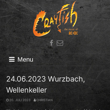
Skip
to
content
Facebook
E-
Mail
Menu
24.06.2023 Wurzbach,
Wellenkeller
20. JULI 2023
CHRISTIAN